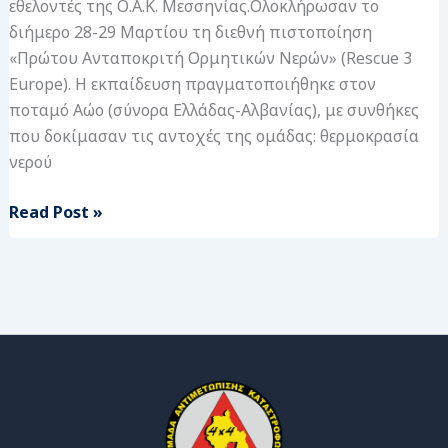
εθελοντές της Ο.Α.Κ. Μεσσηνίας.Ολοκλήρωσαν το
Μεσσηνίας
διήμερο 28-29 Μαρτίου τη διεθνή πιστοποίηση
–
«Πρώτου Ανταποκριτή Ορμητικών Νερών» (Rescue 3
30/03/2026
Europe). Η εκπαίδευση πραγματοποιήθηκε στον
ποταμό Αώο (σύνορα Ελλάδας-Αλβανίας), με συνθήκες
που δοκίμασαν τις αντοχές της ομάδας: θερμοκρασία
νερού
Read Post »