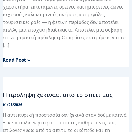
χαρακτήρα, εκτεταμένες ορεινές και ημιορεινές ζώνες,
ισχυρούς καλοκαιρινούς ανέμους και μεγάλες
τουριστικές ροές — η φετινή περίοδος δεν αποτελεί
απλώς μια εποχική διαδικασία. Αποτελεί μια σοβαρή
επιχειρησιακή πρόκληση. Οι πρώτες εκτιμήσεις για το
[…]
Read Post »
Η
πρόληψη
Η πρόληψη ξεκινάει από το σπίτι μας
ξεκινάει
από
01/05/2026
το
Η αντιπυρική προστασία δεν ξεκινά όταν δούμε καπνό.
σπίτι
Ξεκινά πολύ νωρίτερα — από τις καθημερινές μας
μας
επιλογές γύρω από το σπίτι, το οικόπεδο και τη