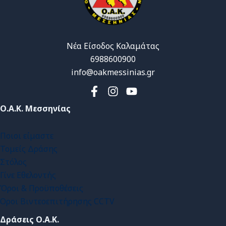
Νέα Είσοδος Καλαμάτας
6988600900
info@oakmessinias.gr
Ο.Α.Κ. Μεσσηνίας
Ποιοι είμαστε
Τομείς Δράσης
Στόλος
Γίνε Εθελοντής
Όροι & Προϋποθέσεις
Οροι Βιντεοεπιτήρησης CCTV
Δράσεις Ο.Α.Κ.