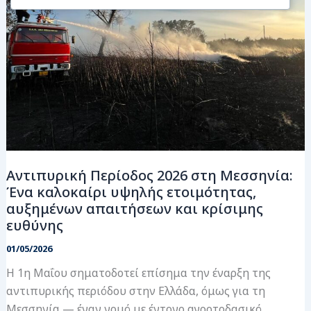
Μεσσηνία:
Ένα
καλοκαίρι
υψηλής
ετοιμότητας,
αυξημένων
απαιτήσεων
και
κρίσιμης
ευθύνης
Αντιπυρική Περίοδος 2026 στη Μεσσηνία:
Ένα καλοκαίρι υψηλής ετοιμότητας,
αυξημένων απαιτήσεων και κρίσιμης
ευθύνης
01/05/2026
Η 1η Μαΐου σηματοδοτεί επίσημα την έναρξη της
αντιπυρικής περιόδου στην Ελλάδα, όμως για τη
Μεσσηνία — έναν νομό με έντονο αγροτοδασικό