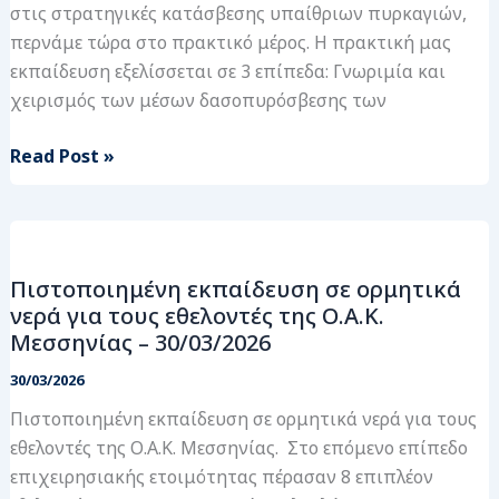
στις στρατηγικές κατάσβεσης υπαίθριων πυρκαγιών,
περνάμε τώρα στο πρακτικό μέρος. Η πρακτική μας
εκπαίδευση εξελίσσεται σε 3 επίπεδα: Γνωριμία και
χειρισμός των μέσων δασοπυρόσβεσης των
Read Post »
Πιστοποιημένη
εκπαίδευση
Πιστοποιημένη εκπαίδευση σε ορμητικά
σε
νερά για τους εθελοντές της Ο.Α.Κ.
ορμητικά
Μεσσηνίας – 30/03/2026
νερά
για
30/03/2026
τους
Πιστοποιημένη εκπαίδευση σε ορμητικά νερά για τους
εθελοντές
εθελοντές της Ο.Α.Κ. Μεσσηνίας. Στο επόμενο επίπεδο
της
επιχειρησιακής ετοιμότητας πέρασαν 8 επιπλέον
Ο.Α.Κ.