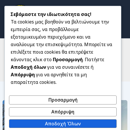
Μετάβαση
στο
Σεβόμαστε την ιδιωτικότητα σας!
περιεχόμενο
Τα cookies μας βοηθούν να βελτιώνουμε την
εμπειρία σας, να προβάλλουμε
εξατομικευμένο περιεχόμενο και να
αναλύουμε την επισκεψιμότητα. Μπορείτε να
επιλέξετε ποια cookies θα επιτρέψετε
Εκπαίδευση
κάνοντας κλικ στο
Προσαρμογή
. Πατήστε
Αποδοχή όλων
για να συναινέσετε ή
Απόρριψη
για να αρνηθείτε τα μη
απαραίτητα cookies.
Προσαρμογή
Αντιπυρική
Περίοδος
Απόρριψη
2026
Αποδοχή Όλων
στη