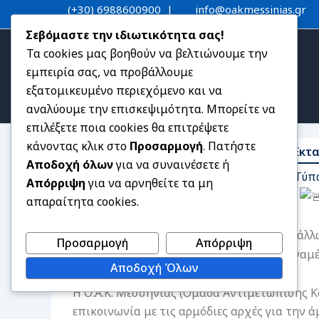
Μετάβαση
(+30) 6988600900
|
info@oakmessinias.gr
στο
Σεβόμαστε την ιδιωτικότητα σας!
περιεχόμενο
Τα cookies μας βοηθούν να βελτιώνουμε την
εμπειρία σας, να προβάλλουμε
εξατομικευμένο περιεχόμενο και να
αναλύουμε την επισκεψιμότητα. Μπορείτε να
επιλέξετε ποια cookies θα επιτρέψετε
κάνοντας κλικ στο
Προσαρμογή
. Πατήστε
CODE RED: Αυξημένη Επιφυλακή λόγω Έκτα
Αποδοχή όλων
για να συναινέσετε ή
31/01/2026
Ανακοινώσεις-Δελτία Τύπ
Απόρριψη
για να αρνηθείτε τα μη
ΕΚΤΑΚΤΗ ΑΝΑΚΟΙΝΩΣΗ: (RED CODE)
απαραίτητα cookies.
Η Πολιτική Προστασία έθεσε μεταξύ άλλ
Προσαρμογή
Απόρριψη
επικείμενης σοβαρής κακοκαιρίας που αναμέ
Αποδοχή Όλων
Η Ο.Α.Κ. Μεσσηνίας (Ομάδα Αντιμετώπισης Κ
επικοινωνία με τις αρμόδιες αρχές για την