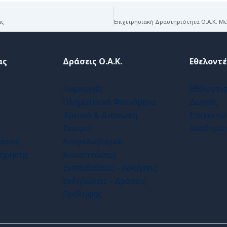
ας
ας
Δράσεις Ο.Α.Κ.
Εθελοντέ
Πυρκαγιές
Εθελοντι
Πλημμυρικά Φαινόμενα
Δωρεές
Έρευνα & Διάσωση
Επικοινω
Σεισμοί
Ακαδημίε
έσεις
Απεγκλωβισμοί
τήρησης
Χιονοπτώσεις
Εκπαιδεύσεις - Ασκήσεις
Εκδηλώσεις - Δράσεις
Πρόληψης