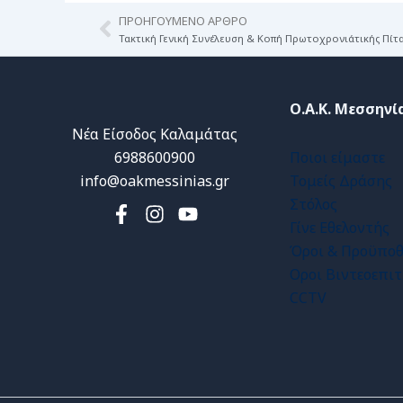
ΠΡΟΗΓΟΎΜΕΝΟ ΆΡΘΡΟ
Prev
Τακτική Γενική Συνέλευση & Κοπή Πρωτοχρονιάτικής Πίτ
Ο.Α.Κ. Μεσσηνί
Νέα Είσοδος Καλαμάτας
6988600900
Ποιοι είμαστε
info@oakmessinias.gr
Τομείς Δράσης
Στόλος
Γίνε Εθελοντής
Όροι & Προϋποθ
Οροι Βιντεοεπι
CCTV